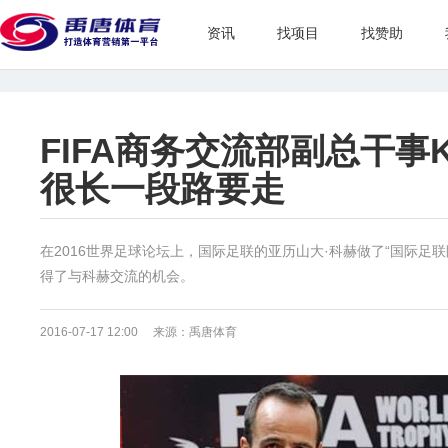
资讯
找项目
找赞助
FIFA商务交流部副总干事
很长一段路要走
在2016世界足球论坛上，国际足联的亚历山大·科赫做了“国际足
得了与科赫交流的机会。
2016-07-17 12:00 来源：禹唐体育