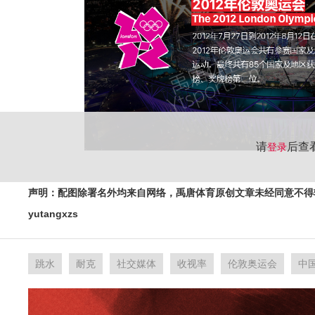
请
后查
登录
声明：配图除署名外均来自网络，禹唐体育原创文章未经同意不得
yutangxzs
跳水
耐克
社交媒体
收视率
伦敦奥运会
中