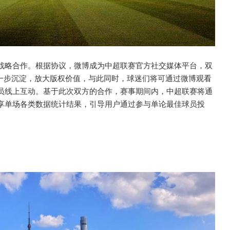
战略合作。根据协议，微博成为中超联赛官方社交媒体平台，双
进一步沉淀，放大版权价值，与此同时，球迷们将可通过微博观看
员线上互动。基于此次双方的合作，赛事期间内，中超联赛将通
享单场各类数据统计结果，引导用户通过参与单论最佳球员投