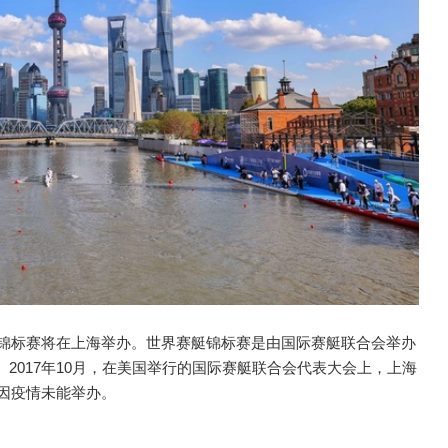
艇锦标赛将在上海举办。世界赛艇锦标赛是由国际赛艇联合会举办
2017年10月，在美国举行的国际赛艇联合会代表大会上，上海
终因疫情未能举办。