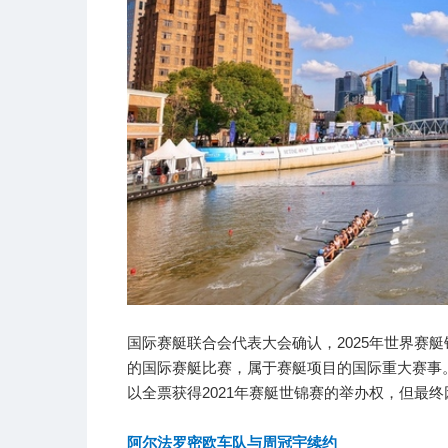
国际赛艇联合会代表大会确认，2025年世界赛
的国际赛艇比赛，属于赛艇项目的国际重大赛事。
以全票获得2021年赛艇世锦赛的举办权，但最
阿尔法罗密欧车队与周冠宇续约