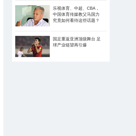
乐视体育、中超、CBA，
中国体育传媒教父马国力
究竟如何看待这些话题？
国足重返亚洲顶级舞台 足
球产业链望再引爆