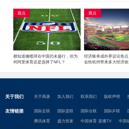
观点
观点
都知道橄榄球在中国仍未盛行，但为
经济账单成外界议论焦点
何阿里体育还是选择了NFL？
会给杭州带来多大经济效
关于我们
关于禹唐
加入我们
联系我们
版权声明
友情链接
国际足联
国际篮联
国际台联
国际乒联
腾讯体育
盛力世家
中国体育·直播TV
中国