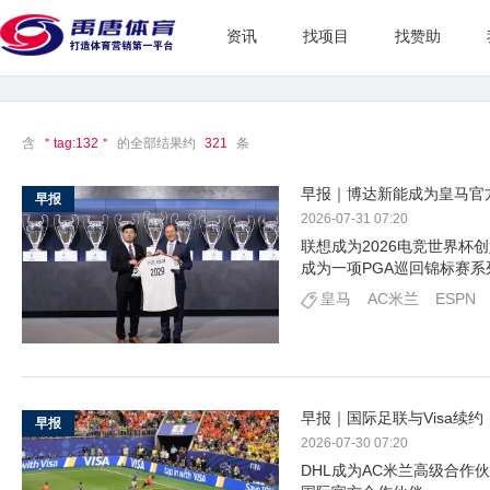
资讯
找项目
找赞助
含
＂tag:132＂
的全部结果约
321
条
早报｜博达新能成为皇马官
早报
2026-07-31 07:20
联想成为2026电竞世界杯
成为一项PGA巡回锦标赛
皇马
AC米兰
ESPN
早报｜国际足联与Visa续
早报
2026-07-30 07:20
DHL成为AC米兰高级合