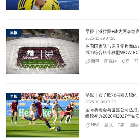
早报｜派拉蒙+成为阿森纳
早报
2025-11-29 07:20
英国国家队与床具零售商Dre
成为综合格斗联盟WOW F
西甲
阿森纳
C罗
可
早报｜女子欧冠与喜力续约
早报
2025-10-09 07:20
国际奥委会与世嘉公司达成
继续举办2026和2027年钻
NBA
曼联
C罗
国际