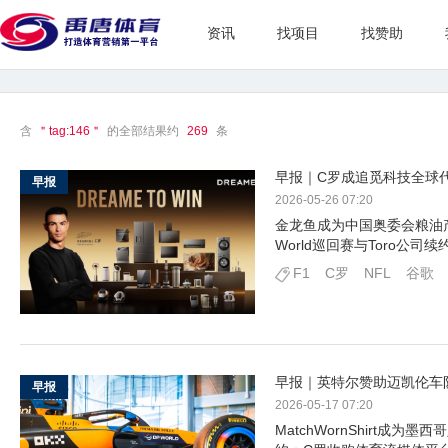
资讯
找项目
找赞助
含
＂tag:146＂
的全部结果约
269
条
早报｜C罗成追觅科技全球
早报
2026-05-26 07:20
金龙鱼成为中国奥委会粮油
World巡回赛与Toro公司续
F1
C罗
NFL
谷歌
早报｜英特尔赞助迈凯伦车
早报
2026-05-17 07:20
MatchWornShirt成