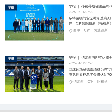
早报 ｜ 孙颖莎成雀巢品牌
早报
2025-05-16 07:20
多特蒙德与安全鞋制造商ATL
伴；C罗领跑最新《福布斯
西甲
C罗
阿迪达斯
早报 ｜ 切尔西与FPT达
早报
2025-04-12 07:20
网球运动员德雷珀成为巴宝莉
电竞世界杯总奖金将达到70
切尔西
C罗
阿根廷