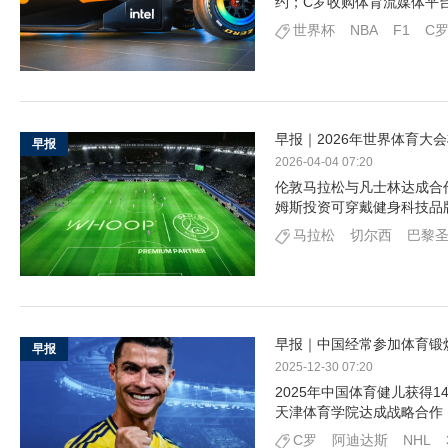
约；C罗收购体育流媒体平台L
世界杯
NBA
F1
C
早报｜2026年世界体育大
早报
2026-04-04 07:20
伦敦马拉松与凡士林达成合作；
姆斯投资可穿戴健身科技品牌
马拉松
切尔西
巴黎
早报｜中国经常参加体育锻炼
早报
2025-12-30 07:20
2025年中国体育健儿获得
天津体育学院达成战略合作
C罗
阿迪达斯
NHL