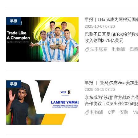
早报｜LBank成为阿根廷国
早报
2025-10-07 07:20
巴黎圣日耳曼TikTok粉丝
收入达到2.75亿美元
法甲联赛
利物浦
巴
早报 ｜ 亚马尔成Visa
早报
2025-06-15 07:20
京东成为“苏超”官方战略合作
合作协议；C罗出任2025
利物浦
C罗
安踏
Vi