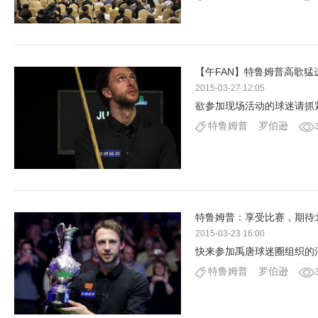
【午FAN】特鲁姆普高歌
2015-03-27 12:05
欲参加现场活动的球迷请抓
特鲁姆普
罗伯逊
特鲁姆普：享受比赛，期待
2015-03-23 16:00
快来参加禹唐球迷圈组织的
特鲁姆普
罗伯逊