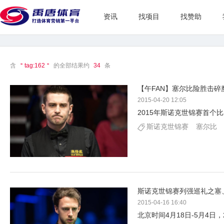
资讯
找项目
找赞助
含
＂tag:162＂
的全部结果约
34
条
【午FAN】塞尔比险胜击碎
2015-04-20 12:05
2015年斯诺克世锦赛首
斯诺克世锦赛
塞尔比
斯诺克世锦赛列强巡礼之塞
2015-04-16 16:40
北京时间4月18日-5月4