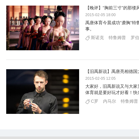
【晚评】“胸前三寸”的那缕
2015-02-05 18:00
禹唐体育今晨成功“袭胸”特
事。
斯诺克
特鲁姆普
罗
【旧禹新说】禹唐亮相德国
2015-02-05 12:05
大家好，旧禹新说又与大家
体育就是要好玩才好看！快
C罗
内马尔
特鲁姆普