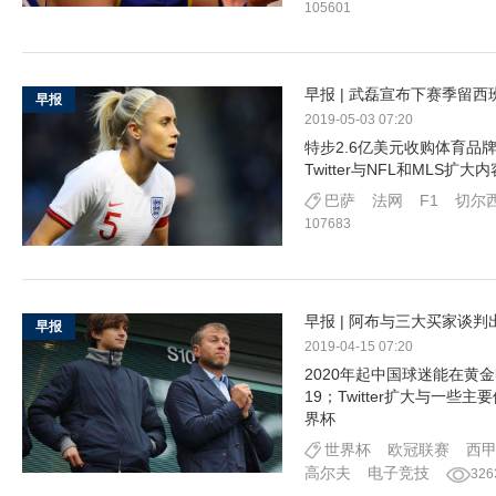
105601
早报 | 武磊宣布下赛季留
早报
2019-05-03 07:20
特步2.6亿美元收购体育品牌K
Twitter与NFL和ML
巴萨
法网
F1
切尔
107683
早报 | 阿布与三大买家谈
早报
2019-04-15 07:20
2020年起中国球迷能在黄
19；Twitter扩大与
界杯
世界杯
欧冠联赛
西
高尔夫
电子竞技
326