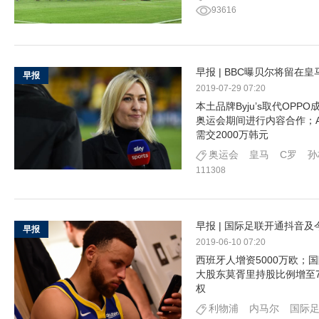
93616
早报 | BBC曝贝尔将留在
早报
2019-07-29 07:20
本土品牌Byju’s取代OPP
奥运会期间进行内容合作；AT
需交2000万韩元
奥运会
皇马
C罗
孙
111308
早报 | 国际足联开通抖音
早报
2019-06-10 07:20
西班牙人增资5000万欧；
大股东莫胥里持股比例增至7
权
利物浦
内马尔
国际