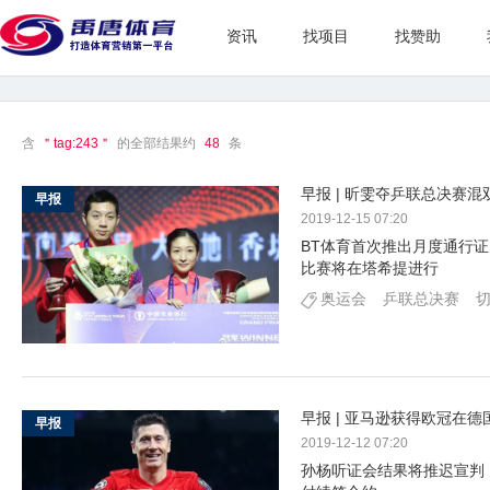
资讯
找项目
找赞助
含
＂tag:243＂
的全部结果约
48
条
早报 | 昕雯夺乒联总决赛
早报
2019-12-15 07:20
BT体育首次推出月度通行
比赛将在塔希提进行
奥运会
乒联总决赛
早报 | 亚马逊获得欧冠在
早报
2019-12-12 07:20
孙杨听证会结果将推迟宣判