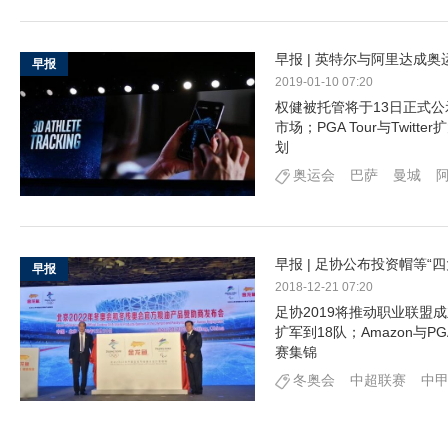
早报 | 英特尔与阿里达成
早报
2019-01-10 07:20
权健被托管将于13日正式
市场；PGA Tour与Twitt
划
奥运会
巴萨
曼城
早报 | 足协公布投资帽等“
早报
2018-12-21 07:20
足协2019将推动职业联盟
扩军到18队；Amazon
赛集锦
冬奥会
中超联赛
中