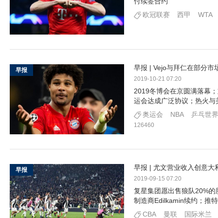
付续签合约
欧冠联赛
西甲
WTA
早报 | Vejo与拜仁在部
早报
2019-10-21 07:20
2019冬博会在京圆满落幕；刘
运会达成广泛协议；热火与
奥运会
NBA
乒乓世
126460
早报 | 尤文营业收入创意
早报
2019-09-15 07:20
复星集团愿出售狼队20%
制造商Edilkamin续约；
CBA
曼联
国际米兰