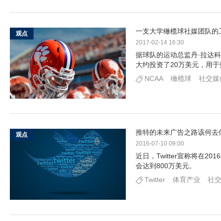
一支大学橄榄球社媒团队的
观点
2017-02-14 16:30
据球队的运动总监丹·拉达科维
大约投资了20万美元，用
NCAA
橄榄球
社交媒
推特的未来广告之路该何去
观点
2016-07-10 09:00
近日，Twitter宣称将在
会达到800万美元。
Twitter
体育产业
社