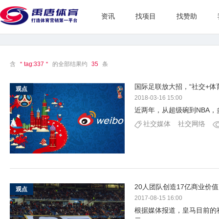
资讯
找项目
找赞助
含
＂tag:337＂
的全部结果约
35
条
国际足联放大招，“社交+体
观点
2018-03-16 15:00
近两年，从超级碗到NBA，
社交媒体
社交网络
20人团队创造17亿商业价
观点
2017-08-15 16:00
根据媒体报道，皇马目前的