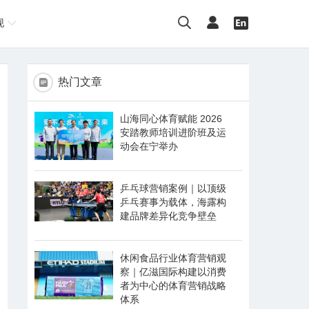
现
热门文章
山海同心体育赋能 2026
安踏教师培训进阶班及运
动会在宁举办
乒乓球营销案例｜以顶级
乒乓赛事为载体，海露构
建品牌差异化竞争壁垒
休闲食品行业体育营销观
察｜亿滋国际构建以消费
者为中心的体育营销战略
体系