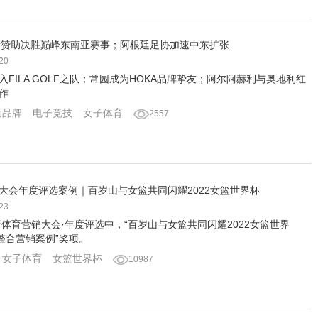
finix赞助决胜巅峰东南亚赛事；阿根廷足协加速中东扩张
20
入FILA GOLF之队；常园成为HOKA品牌挚友；阿尔阿赫利与奥地利红
作
动品牌
电子竞技
女子体育
2557
大会年度评选案例｜百岁山与女篮共同闪耀2022女篮世界杯
23
禹唐体育营销大会·年度评选中，“百岁山与女篮共同闪耀2022女篮世界
度整合营销案例”奖项。
女子体育
女篮世界杯
10987