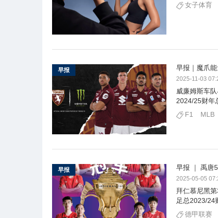
女子体育
早报｜魔爪能
早报
2025-11-03 07:
威廉姆斯车队与
2024/25财
F1
MLB
早报 ｜ 禹
早报
2025-05-05 07:
拜仁慕尼黑第
足总2023/2
德甲联赛