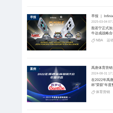
早报 ｜ In
早报
2025-03-04 07:
殷若宁正式加
牛达成战略合
NBA
运
禹唐体育营销
案例
2024-08-31 17:
在2022年
杯”荣获“年
体育营销