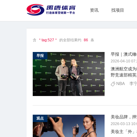
资讯
找项目
含
＂tag:527＂
的全部结果约
86
条
早报｜澳式橄
早报
2026-04-10 07:
澳洲航空成为
野竞速部精英越
NBA
李
美妆品牌，押
观点
2026-03-13 10:
美妆主「外」