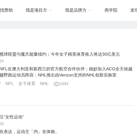
找赞助
我是项目方
我是品牌方
商学院
发
榄球联盟与魔爪能量续约；今年女子精英体育收入将达30亿美元
20
NFL在澳大利亚和新西兰的官方航空合作伙伴；姚妙加入ACG全天候越
野跑运动员阵容；NHL推出由Verizon支持的NHL创新实验室
宁
NFL
女子体育
NHL
1694
注“女性运动”
00
在表达，运动主「内」在体验。