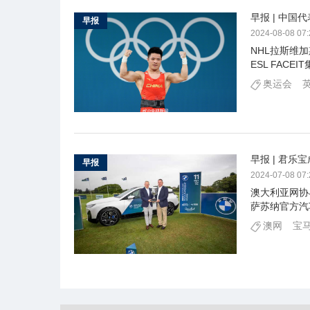
早报 | 中国
早报
2024-08-08 07:
NHL拉斯维
ESL FAC
奥运会
早报 | 君
早报
2024-07-08 07:
澳大利亚网协与
萨苏纳官方汽
澳网
宝