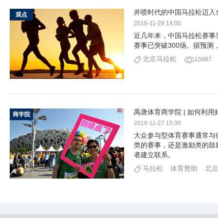
井喷时代的中国马拉松迈入全
观点
2016-11-28 14:00
近几年来，中国马拉松赛事
赛事已突破300场。据预测
北京马拉松
15987
禹唐体育商学院 | 如何利
商学院
2016-11-27 15:30
大众参与型体育赛事通常与
类的赛事，还是激励类的鼓
者建立联系。
马拉松
体育赞助
北