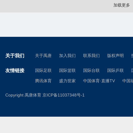
加载更多
关于我们
关于禹唐
加入我们
联系我们
版权声明
友情链接
国际足联
国际篮联
国际台联
国际乒联
腾讯体育
盛力世家
中国体育·直播TV
中国
Copyright 禹唐体育
京ICP备11037348号-1