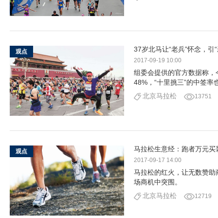
37岁北马让“老兵”怀念，引
观点
2017-09-19 10:00
组委会提供的官方数据称，今
48%，“十里挑三”的中签
北京马拉松
13751
马拉松生意经：跑者万元买
观点
2017-09-17 14:00
马拉松的红火，让无数赞助
场商机中突围。
北京马拉松
12719