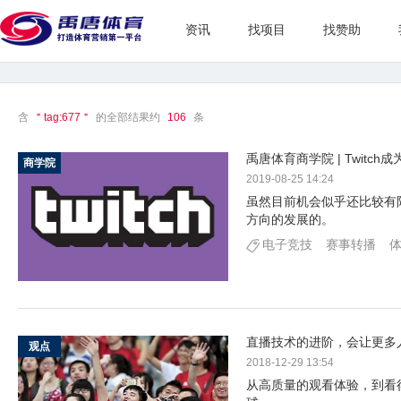
资讯
找项目
找赞助
含
＂tag:677＂
的全部结果约
106
条
禹唐体育商学院 | Twitc
商学院
2019-08-25 14:24
虽然目前机会似乎还比较有限
方向的发展的。
电子竞技
赛事转播
直播技术的进阶，会让更多
观点
2018-12-29 13:54
从高质量的观看体验，到看