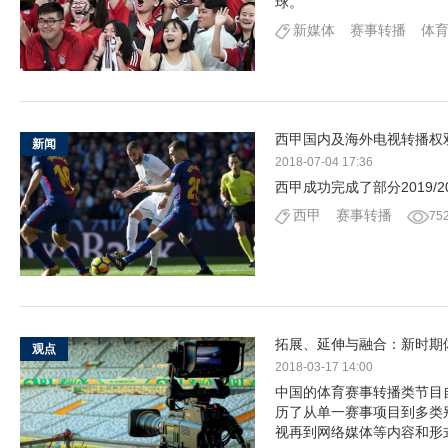
球。
新媒体
赛事转播
体
西甲国内及海外电视转播权
新闻
2018-07-04 17:36
西甲成功完成了部分2019/2
西甲
赛事转播
75
拓展、延伸与融合：新时期
观点
2018-03-17 14:00
中国的体育赛事转播类节目自
历了从单一赛事项目到多类
视再到网络媒体等内容和形