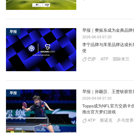
早报｜樊振东成为金典品牌代言
早报
2026-06-03 07:20
李宁品牌与库里品牌达成长期
使
巴萨
ATP
国际米兰
早报｜孙颖莎、王楚钦获世
早报
2026-04-06 07:20
Topps成为NFL官方交易卡合作伙
推出官方梦幻游戏
ATP
斯诺克
乒乓世界