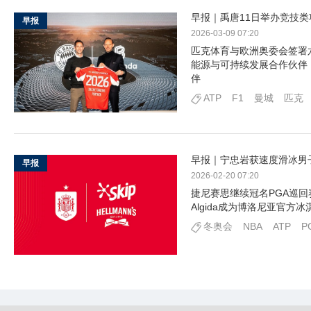
早报｜禹唐11日举办竞技类项
早报
2026-03-09 07:20
匹克体育与欧洲奥委会签署六年
能源与可持续发展合作伙伴；Oc
伴
ATP
F1
曼城
匹克
早报｜宁忠岩获速度滑冰男
早报
2026-02-20 07:20
捷尼赛思继续冠名PGA巡回
Algida成为博洛尼亚官方
冬奥会
NBA
ATP
P