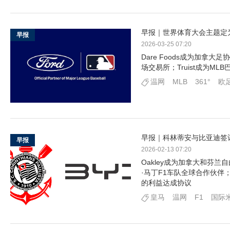
早报｜世界体育大会主题定为
早报
2026-03-25 07:20
Dare Foods成为加拿大
场交易所；Truist成为M
温网
MLB
361°
欧
早报｜科林蒂安与比亚迪签
早报
2026-02-13 07:20
Oakley成为加拿大和芬兰
·马丁F1车队全球合作伙
的利益达成协议
皇马
温网
F1
国际