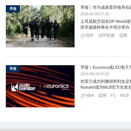
早报｜华为成基普乔格所在
早报
2026-01-08 07:20
土耳其航空冠名DP Wor
班牙超级杯将在卡塔尔举办
西甲
法甲联赛
温网
早报｜Euronics成LE
早报
2025-09-29 07:20
丝芙兰成为利雅得胜利女足
Nutrafol成为MLB官方生
NBA
温网
F1
MLB