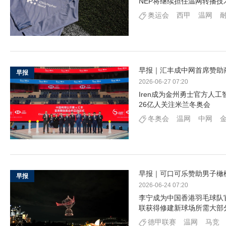
NEP将继续担任温网转播技
奥运会
西甲
温网
早报｜汇丰成中网首席赞助
早报
2026-06-27 07:20
Iren成为金州勇士官方人
26亿人关注米兰冬奥会
冬奥会
温网
中网
早报｜可口可乐赞助男子橄榄球
早报
2026-06-24 07:20
李宁成为中国香港羽毛球队
联获得修建新球场所需大部
德甲联赛
温网
马竞