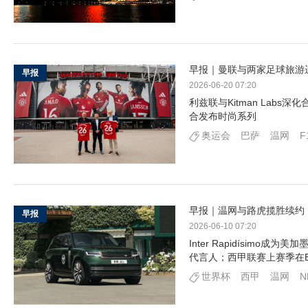
早报｜曼联与两家足球旅游运
早报
2026-06-20 07:20
利兹联与Kitman Labs
合发布时尚系列
奥运会
巴萨
温网
F
早报｜温网与路虎揽胜续约
早报
2026-06-10 07:20
Inter Rapidísim
代言人；西甲联赛上赛季在E
世界杯
西甲
温网
N