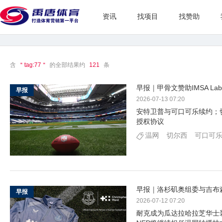
资讯
找项目
找赞助
含
＂tag:77＂
的全部结果约
121
条
早报｜甲骨文赞助IMSA Lab
早报
2026-07-13 07:20
安特卫普与可口可乐续约；切
授权协议
温网
切尔西
可口可
早报｜洛杉矶奥组委与吉布
早报
2026-07-12 07:20
耐克成为瓜达拉哈拉芝华士装