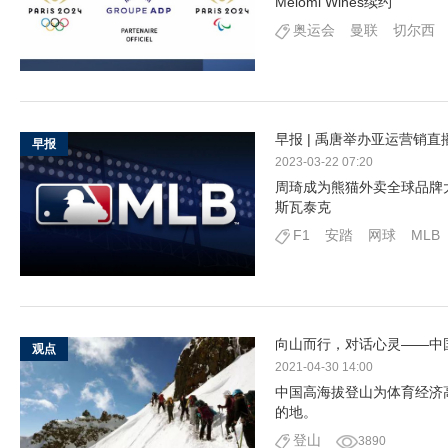
Meiomi Wines续约
奥运会
曼联
切尔西
早报 | 禹唐举办亚运营销直
早报
2023-03-22 07:20
周琦成为熊猫外卖全球品牌
斯瓦泰克
F1
安踏
网球
MLB
向山而行，对话心灵——中
观点
2021-04-30 14:00
中国高海拔登山为体育经济
的地。
登山
3890