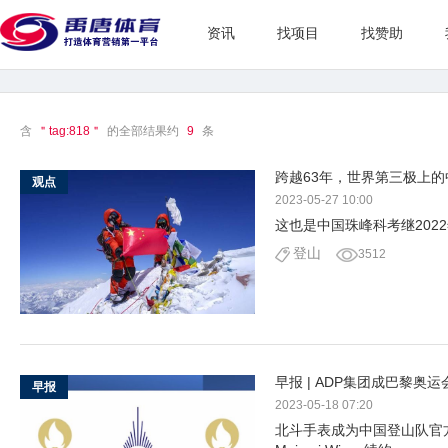
资讯
找项目
找赞助
含
＂tag:818＂
的全部结果约
9
条
跨越63年，世界第三极上的
观点
2023-05-27 10:00
这也是中国珠峰科考继202
登山
3512
早报 | ADP集团成巴黎奥
早报
2023-05-18 07:20
北斗手表成为中国登山队官方赞助