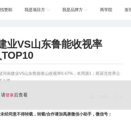
找赞助
我是项目方
我是品牌方
商学院
发
南建业VS山东鲁能收视率
TOP10
河南建业VS山东鲁能泰山收视率0.67%，本周第1；斯诺克世界公
赛入榜。
请
后查看
登录
124089
0
未经同意不得转载，转载/合作请加禹唐微信小助手，微信号：