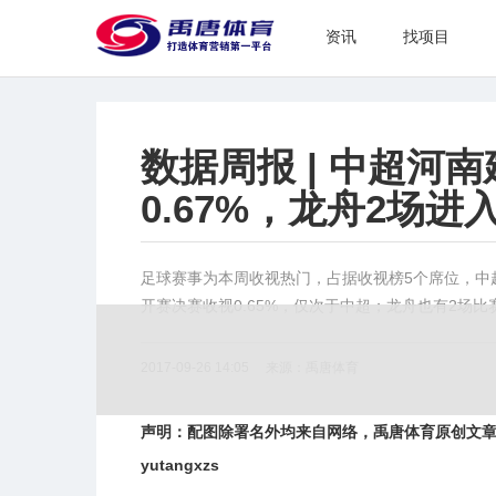
资讯
找项目
数据周报 | 中超河
0.67%，龙舟2场进入
足球赛事为本周收视热门，占据收视榜5个席位，中超
开赛决赛收视0.65%，仅次于中超；龙舟也有2场比
2017-09-26 14:05 来源：禹唐体育
声明：配图除署名外均来自网络，禹唐体育原创文章
yutangxzs