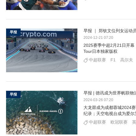
早报 ｜ 郑钦文位列女运动员收
早报
2024-12-21 07:20
2025赛季中超2月21日开幕
Tour日本独家版权
中超联赛
F1
高尔夫
早报 | 德讯成为世界帆联物
早报
2024-03-26 07:20
大龙燚成为成都蓉城2024
纪录；天空电视台成为爱尔
中超联赛
欧冠联赛